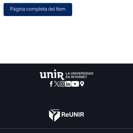
Página completa del ítem
En el segundo, el psicoanálisis y otras psicologías
relacionadas han contribuido a evitar la educación
estética como una liberación de la personalidad. Porque
fomenta la capacidad de ir hacia el objeto de la ficción
artística y porque la comprensión artística facilita la
liberación de las cargas afectivas. "Catarsis".
Es cierto que el neoidealismo, al igual que las psicologías
actuales, ha sido superado. Pero nos queda la certeza de
que la realización estética del niño está íntimamente
relacionada con sus tendencias creativas y
manifestaciones de originalidad personal.