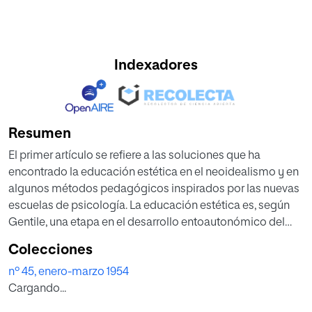
Indexadores
Resumen
El primer artículo se refiere a las soluciones que ha
encontrado la educación estética en el neoidealismo y en
algunos métodos pedagógicos inspirados por las nuevas
escuelas de psicología. La educación estética es, según
Gentile, una etapa en el desarrollo entoautonómico del
ego, del cual se derivan, las tres siguientes consecuencias:
Colecciones
atribuye a la educación estética una gran extensión,
nº 45, enero-marzo 1954
establece una distinción entre educación estética y
Cargando...
educación artística, y denuncia costumbres , las reglas y la
autoridad como otro obstáculo en la educación estética.