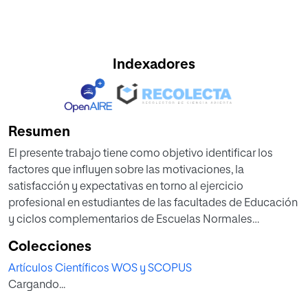
Indexadores
Resumen
El presente trabajo tiene como objetivo identificar los
factores que influyen sobre las motivaciones, la
satisfacción y expectativas en torno al ejercicio
profesional en estudiantes de las facultades de Educación
y ciclos complementarios de Escuelas Normales
Superiores (ENS) en Colombia, tomando caso de estudio
Colecciones
la región Caribe de este país. Para ello, se aplicó un
Artículos Científicos WOS y SCOPUS
estudio de tipo cuantitativo, cuya muestra estuvo
Cargando...
integrada por 805 estudiantes de programas afines a los
antes mencionados, quienes estuvieron a cargo del