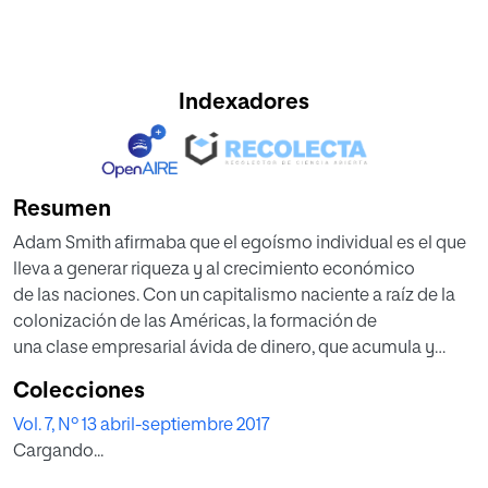
Indexadores
Resumen
Adam Smith afirmaba que el egoísmo individual es el que
lleva a generar riqueza y al crecimiento económico
de las naciones. Con un capitalismo naciente a raíz de la
colonización de las Américas, la formación de
una clase empresarial ávida de dinero, que acumula y
reinvierte excedentes, da paso a la industrialización y
Colecciones
riqueza de los pueblos. Pero ésta no es equitativa sino es
Vol. 7, Nº 13 abril-septiembre 2017
producto de lo que Karl Marx llamaría “explotación
Cargando...
del hombre por el hombre”. Esta investigación tiene como
objetivo indagar sobre la evolución del sistema