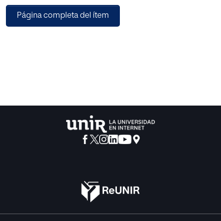
capitalista, el rol del Estado y su nivel de intervención para
Página completa del ítem
mejorar las condiciones de vida de su población,
comparando indicadores de Colombia, Ecuador y Perú. El
presente estudio es un trabajo documental que
consideró datos macroeconómicos, junto con la opinión
de expertos en el tema. Los resultados mostraron
que contrariamente, en los últimos años, los países con
menor intervención estatal tuvieron un mejor
comportamiento
en su economía. Se concluye que el capitalismo actual
considera el aspecto social, motiva a innovar,
a emprender, a buscar nuevas fuentes de ingreso,
coligiéndose que un Estado protector no es sinónimo de
bienestar en la población, pues necesita de iniciativas
privadas con compromiso social que generen empleo.
Países con menor intervencionismo han logrado tener
mejores resultados económicos con los consecuentes
beneficios para su población.