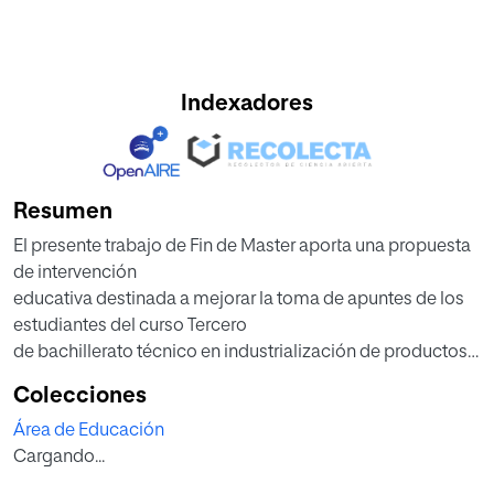
Indexadores
Resumen
El presente trabajo de Fin de Master aporta una propuesta
de intervención
educativa destinada a mejorar la toma de apuntes de los
estudiantes del curso Tercero
de bachillerato técnico en industrialización de productos
alimenticios (3º - IPA), para
Colecciones
el área de lengua y literatura. Se ofrece una herramienta
Área de Educación
didáctica y metodológica a
Cargando...
la vez, que posibilite y mejore la toma de apuntes de forma
inteligente, práctica y