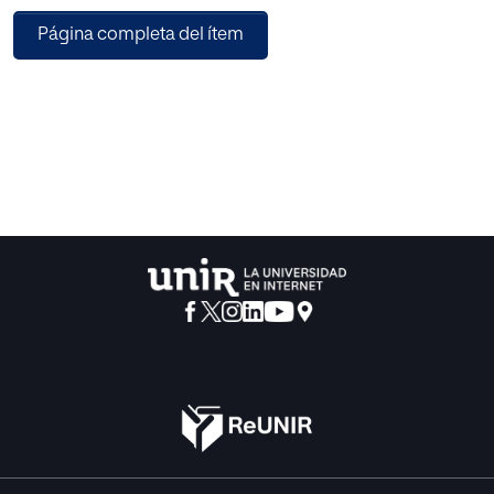
acuciosa. De esta manera, se tendrá un acercamiento a las
Página completa del ítem
obras literarias y/o a
cualquier material narrativo, como también a conceptos
densos de la lingüística, con
la firmeza de realizar un estudio que implique autonomía y
autogestión educativa,
preparando al estudiante para lo que será el ambiente
universitario.
El futuro bachiller debe adquirir una metodología que sea
didáctica y que esté a su
alcance para la interpretación, la asimilación y el
desarrollo de conceptos y/o textos
narrativos. Para ello se cuenta con un trabajo final de
master bien cimentado,
enriquecedor, aplicable y transversal, que posibilita otras
propuestas de intervención
basadas en el tradicional y vigente ejercicio de toma de
notas, esta vez con juicio e