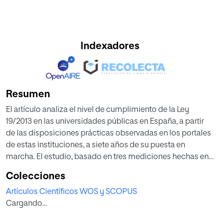
Indexadores
Resumen
El artículo analiza el nivel de cumplimiento de la Ley
19/2013 en las universidades públicas en España, a partir
de las disposiciones prácticas observadas en los portales
de estas instituciones, a siete años de su puesta en
marcha. El estudio, basado en tres mediciones hechas en
2015, 2017 y 2020 compara un total de 50 universidades
Colecciones
públicas españolas, a través de un instrumento de
Artículos Científicos WOS y SCOPUS
medición diseñado y aplicado a lo largo del período
Cargando...
observado, en el que se miden los aspectos prácticos
formales (micro y macronavegación) y sustantivos de los