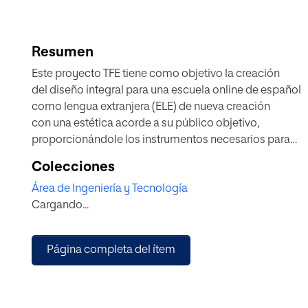
Resumen
Este proyecto TFE tiene como objetivo la creación
del diseño integral para una escuela online de español
como lengua extranjera (ELE) de nueva creación
con una estética acorde a su público objetivo,
proporcionándole los instrumentos necesarios para
su posterior implementación en las redes sociales.
Colecciones
A lo largo de está memoria se llevará a cabo un
Área de Ingeniería y Tecnología
trabajo de investigación para posteriormente desarrolla
Cargando...
un diseño integro de la marca que engloba:
la búsqueda de un nombre, diseño de su logotipo
y creación de su manual de imagen corporativa
Página completa del ítem
principalmente.
El resultado final de este proyecto es la creación
de una imagen de marca que ayude a impulsar el
nacimiento y posterior desarrollo de la empresa.