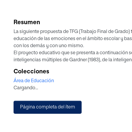
Resumen
La siguiente propuesta de TFG (Trabajo Final de Grado) 
educación de las emociones en el ámbito escolar y base 
con los demás y con uno mismo.
El proyecto educativo que se presenta a continuación s
inteligencias múltiples de Gardner (1983), de la intelig
las competencias emocionales desarrolladas por Mayer 
Colecciones
de proyectos se incluyen contenidos emocionales en el
Área de Educación
muestra la creación de un espacio con material adecua
Cargando...
principales (alegría, tristeza, miedo, enfado). Se abarc
Infantil).
Página completa del ítem