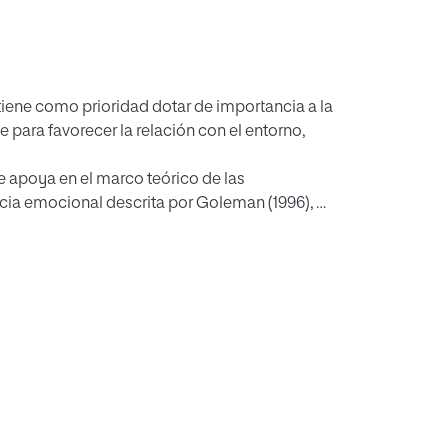
tiene como prioridad dotar de importancia a la
para favorecer la relación con el entorno,
e apoya en el marco teórico de las
encia emocional descrita por Goleman (1996), y
y Salovey (1997); a través de la metodología
 aula y con la metodología de rincones se
do para trabajar las cuatro emociones
a en el curso escolar de P3 (Segundo Ciclo de