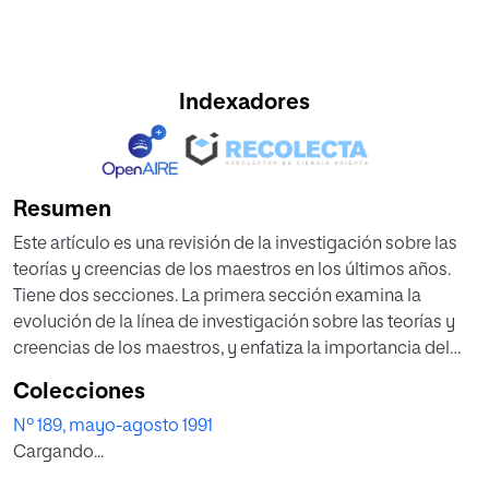
Indexadores
Resumen
Este artículo es una revisión de la investigación sobre las
teorías y creencias de los maestros en los últimos años.
Tiene dos secciones. La primera sección examina la
evolución de la línea de investigación sobre las teorías y
creencias de los maestros, y enfatiza la importancia del
CONOCIMIENTO DEL MAESTRO como área principal de
Colecciones
investigación. La segunda sección presenta una revisión
Nº 189, mayo-agosto 1991
de la literatura sobre los conceptos básicos sobre el
Cargando...
enfoque del «conocimiento profesional del profesor».
Finalmente, se describe y justifica el «esquema de