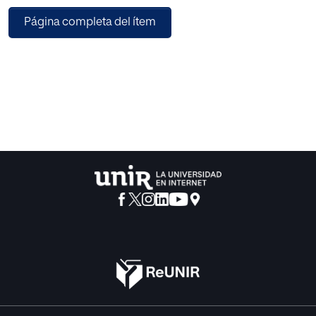
comprensión y expresión de diversos mensajes, la
Página completa del ítem
utilización de las palabras adecuadas en cada contexto, la
pronunciación apropiada, el acercamiento al código
escrito, el disfrute de la literatura, etc., con la perspectiva
lúdica como principal guía en este camino de aprendizaje.
Hay muchas situaciones en las que la voz, la palabra, el
habla o el lenguaje consiguen transformar el aula en un
espacio abierto a la comunicación, a la expresión de
emociones, sentimientos, miedos e ideas. Para ello habrá
que convertir la clase en un lugar especial en el que los
niños se sientan seguros y cómodos para expresarse
libremente, para practicar con la maestra, o maestro, y sus
compañeros la maravillosa experiencia de relacionarse
con los demás a través de la lengua.
Este manual pretende aportar una visión más cercana a la
realidad del aula de Infantil desde la perspectiva de la
Didáctica de la Lengua, intentando que los alumnos del
Grado en Maestro de Educación Infantil se aproximen a