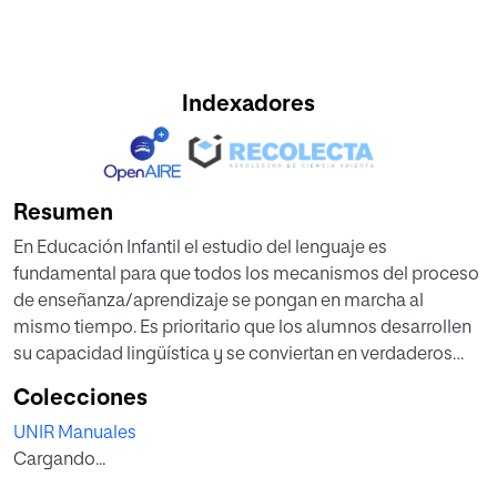
Indexadores
Resumen
En Educación Infantil el estudio del lenguaje es
fundamental para que todos los mecanismos del proceso
de enseñanza/aprendizaje se pongan en marcha al
mismo tiempo. Es prioritario que los alumnos desarrollen
su capacidad lingüística y se conviertan en verdaderos
comunicadores que sepan utilizar el lenguaje con fluidez,
Colecciones
facilidad y eficacia.
UNIR Manuales
Las maestras y maestros deben priorizar la comunicación
Cargando...
oral en el aula, velando por una enseñanza en la que se
favorezca el uso de la lengua en todos sus niveles: la