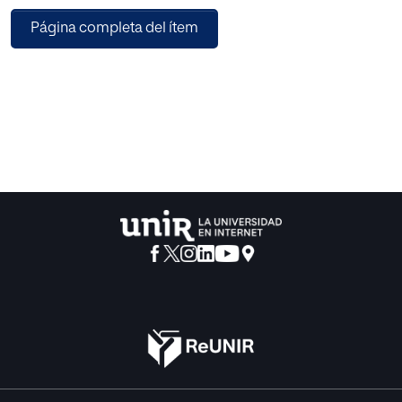
oral. Una escuela de la Cataluña central fue la participante
Página completa del ítem
en el proyecto, facilitando el análisis de 47 de sus alumnos
de 1º de la ESO.
Los resultados del estudio muestran una clara tendencia a
la mejora con el agrupamiento flexible y homogéneo,
principalmente en los grupos con unas
competencias menores. Este hecho está estrechamente
relacionado a la percepción y predisposición de los
alumnos para la realización de actividades en un u otro
contexto, y en el clima de confort y gestión del tiempo
presentes en los agrupamiento flexibles. A pesar de eso, a
nivel organizativo, dicho proyecto presenta problemas
logísticos y de recursos humanos no siempre fáciles de
salvar.
Finalmente, el estudio presenta una las conclusiones que
pretenden ahondar en el
concepto de una gestión del tiempo y de los recursos
enfocado a las necesidades del alumnado y en el diseño