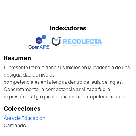
Indexadores
Resumen
El presente trabajo tiene sus inicios en la evidencia de una
desigualdad de niveles
competenciales en la lengua dentro del aula de inglés.
Concretamente, la competencia analizada fue la
expresión oral ya que era una de las competencias que
generaba mayor disparidad de resultados entre los
Colecciones
estudiantes. El estudio sigue una línea experimental, que
Área de Educación
pretende establecer una conexión entre dos variables; la
Cargando...
variable de la distribución de los alumnos en el aula y su
incidencia en la variable de la competencia de expresión