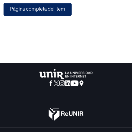
traslada al aula por medio de un proyecto transversal que
Página completa del ítem
conecta las distintas asignaturas, promoviendo la
reflexión y el planteamiento de hipótesis colaborativas
para fomentar la toma de decisiones y el pensamiento
crítico. En un mundo cada vez más globalizado, trabajar
los valores de respeto hacia la diversidad contribuye a la
formación de una sociedad más empática, colaborativa y
respetuosa, en línea con los objetivos de la Agenda 2030.