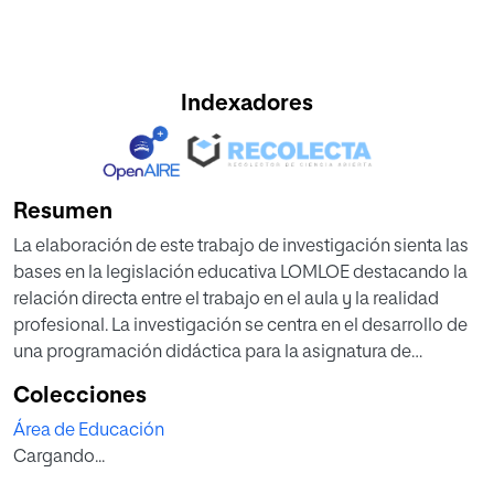
Indexadores
Resumen
La elaboración de este trabajo de investigación sienta las
bases en la legislación educativa LOMLOE destacando la
relación directa entre el trabajo en el aula y la realidad
profesional. La investigación se centra en el desarrollo de
una programación didáctica para la asignatura de
Educación Plástica, Visual y Audiovisual en 3º de la ESO,
Colecciones
con la cultura como elemento que integra los contenidos
Área de Educación
curriculares. En el estudio in situ del patrimonio trabajan de
Cargando...
manera interdisciplinar los profesionales de diversas áreas
a través de una metodología científica. Este enfoque se