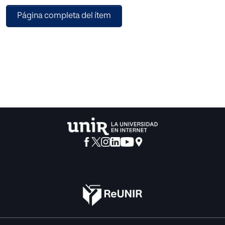
cación artística. En la segunda parte describimos las
Página completa del ítem
características perceptivas de la web 2.0 y las expresivas
de la web 3.0, e identificamos APPS ideadas
específicamente para trabajar la percepción y la creación
artística. En todo este recorrido por lo que hemos
denominado como la quinta pared o matriz digital, el
universo online-offline que articula el modelo de Aprendi-
zaje Mixto y Móvil, se manifiesta como apertura a un
espacio no sujeto a las leyes físicas y a un modo de
conexión, que bien utilizado, puede favorecer el desarrollo
cognitivo, la creatividad, el pensamiento digital y los
aprendizajes artísticos haciendo del aula, del alumno y de
nosotros como docentes, vehículos de algo emocionante
y contemporáneo.