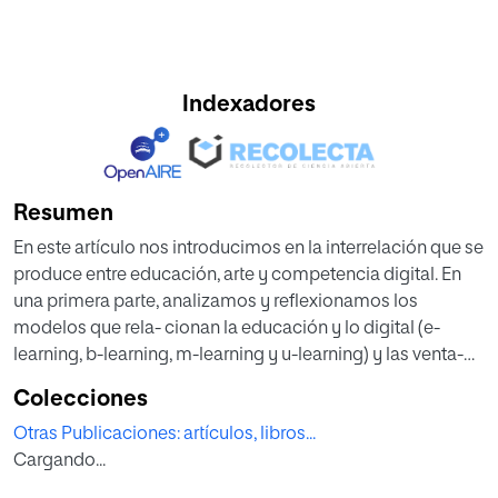
Indexadores
Resumen
En este artículo nos introducimos en la interrelación que se
produce entre educación, arte y competencia digital. En
una primera parte, analizamos y reflexionamos los
modelos que rela- cionan la educación y lo digital (e-
learning, b-learning, m-learning y u-learning) y las venta-
jas e inconvenientes de introducir entornos y herramientas
Colecciones
digitales en el aula de arte combi- nando experiencias
Otras Publicaciones: artículos, libros...
offline y online. Esto implica diferenciar entre educar con
Cargando...
los medios digi- tales y educar en los medios digitales al
ser ambas acciones objetivos y contenidos de la edu-