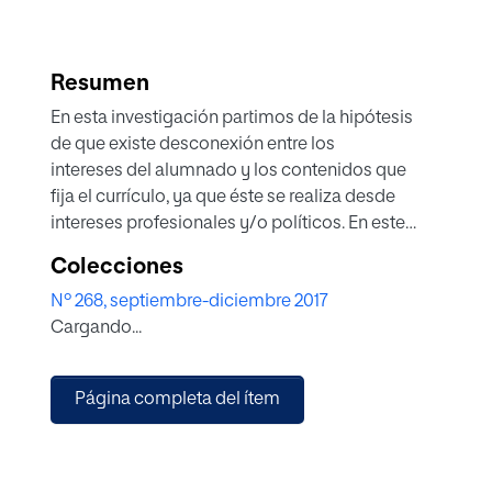
Resumen
En esta investigación partimos de la hipótesis
de que existe desconexión entre los
intereses del alumnado y los contenidos que
fija el currículo, ya que éste se realiza desde
intereses profesionales y/o políticos. En este
artículo se muestran los intereses que tiene
Colecciones
el alumnado de 4º curso de Secundaria por los
Nº 268, septiembre-diciembre 2017
contenidos de Música, al ser el interés uno de
Cargando...
los factores que influyen en su aprendizaje. Se
trata de un estudio descriptivo basado en métodos
de encuesta e investigación cualitativa,
Página completa del ítem
y en él se analizan qué contenidos resultan
más interesantes para el alumnado y cuáles
suscitan menos o ningún interés. Tras el análisis
de los resultados, sugerimos propuestas