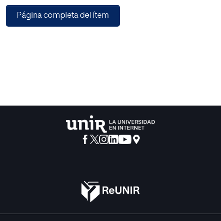
de trabajo:
Página completa del ítem
a) Las primeras creaciones tentativas públicas y privadas
de instituciones en España para la formación de docentes,
en relación con el aprendizaje de un método didáctico -
técnicas estalocénicas, sistema de monitoreo,
habilidades de educadores españoles- y en un contexto
europeo, analizando influencias francesas e inglesas en el
evolución del modelo español de formación docente.
b) Los pasos iniciales intentados por el Gobierno para
fundar Teachers Training Colleges en todas las provincias,
con un reglamento uniformado. La primera medida fue
establecer en Madrid un Colegio de Formación de
Docentes Central, que podría servir de modelo para todos
los demás. La última parte de nuestro artículo está
dedicada a las reglas oficiales que llevaron a cabo la
admisión de los estudiantes, el diseño del plan de
estudios y la nominación de los docentes. . . , y todas las
disposiciones promulgadas para comenzar y establecer