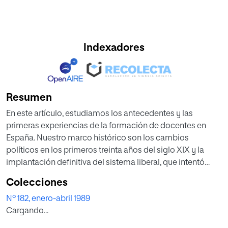
Indexadores
Resumen
En este artículo, estudiamos los antecedentes y las
primeras experiencias de la formación de docentes en
España. Nuestro marco histórico son los cambios
políticos en los primeros treinta años del siglo XIX y la
implantación definitiva del sistema liberal, que intentó
subsistir mediante el control y la supervisión de la
Colecciones
instrucción pública. Y, para lograr estos objetivos, era muy
Nº 182, enero-abril 1989
importante preparar "nuevos maestros de escuela que
Cargando...
estuvieran capacitados en las ideas del gobierno". A partir
de estas premisas históricas desarrollamos dos campos