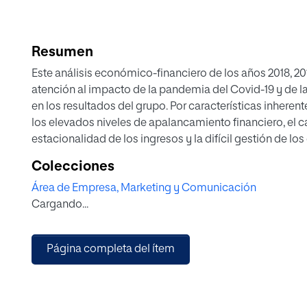
Resumen
Este análisis económico-financiero de los años 2018, 20
atención al impacto de la pandemia del Covid-19 y de las
en los resultados del grupo. Por características inherente
los elevados niveles de apalancamiento financiero, el ca
estacionalidad de los ingresos y la difícil gestión de l
del grupo, seguido por un análisis del balance, de la cu
Colecciones
efectivo. A continuación, se identifican los principales r
Área de Empresa, Marketing y Comunicación
grupo junto con un plan de mejoras. Las medidas correc
Cargando...
previsionales y un cuadro de mando integral que sirve 
Página completa del ítem