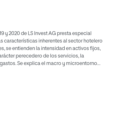
19 y 2020 de LS Invest AG presta especial
 características inherentes al sector hotelero
s, se entienden la intensidad en activos fijos,
rácter perecedero de los servicios, la
os gastos. Se explica el macro y microentorno
enta de resultados y del estado de flujos de
iesgos financieros a los que se enfrenta el
tivas se traducen en estados financieros
como herramienta de control.