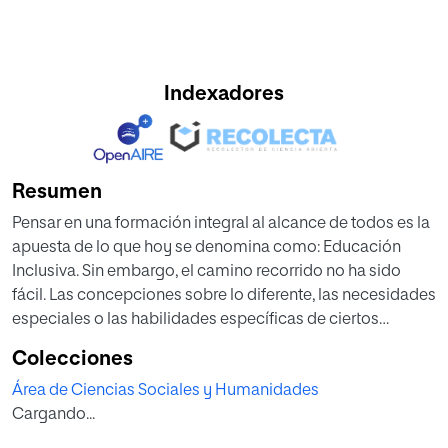
Indexadores
Resumen
Pensar en una formación integral al alcance de todos es la
apuesta de lo que hoy se denomina como: Educación
Inclusiva. Sin embargo, el camino recorrido no ha sido
fácil. Las concepciones sobre lo diferente, las necesidades
especiales o las habilidades específicas de ciertos
sectores de la sociedad han supuesto un reto tanto para la
Colecciones
inclusión en los centros educativos y en la sociedad en
Área de Ciencias Sociales y Humanidades
general. Si bien existen documentos de carácter
Cargando...
internacional, legislaciones nacionales y políticas
públicas distritales que apuestan por el aseguramiento del