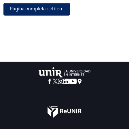
derecho a la igualdad de las personas en condición de
Página completa del ítem
discapacidad, las consideraciones teóricas y jurídicas se
siguen renovando constantemente. Este trabajo pretende,
a partir de una evaluación de procesos, identificar cómo
se viene implementando la inclusión educativa en el
colegio Fundación REI Para La Rehabilitación Integral IPS
de la ciudad de Cartagena de Indias en Colombia
conforme a las nuevas regulaciones emanadas desde el
gobierno central donde se da una transición de un
enfoque diferenciado de educación especializada a un
modelo de educación inclusiva.