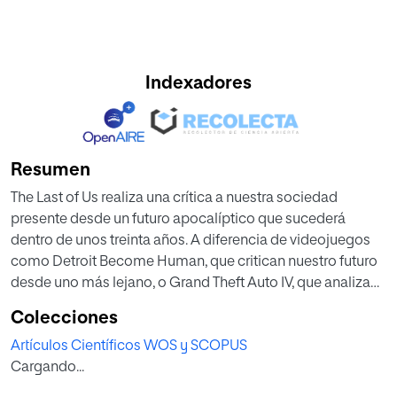
Indexadores
Resumen
The Last of Us realiza una crítica a nuestra sociedad
presente desde un futuro apocalíptico que sucederá
dentro de unos treinta años. A diferencia de videojuegos
como Detroit Become Human, que critican nuestro futuro
desde uno más lejano, o Grand Theft Auto IV, que analiza
con severidad nuestro presente desde uno ficcionado
Colecciones
pero siendo también presente, el videojuego de Naughty
Artículos Científicos WOS y SCOPUS
Dog habla de nuestro hoy desde un mañana en el que
Cargando...
todo ha salido mal. Para hacerlo, Ellie, una niña nacida tras
el apocalipsis, estudia nuestra era mediante objetos de