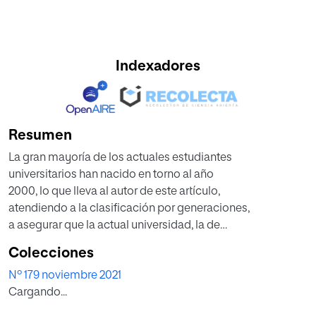
Indexadores
Resumen
La gran mayoría de los actuales estudiantes
universitarios han nacido en torno al año
2000, lo que lleva al autor de este artículo,
atendiendo a la clasificación por generaciones,
a asegurar que la actual universidad, la de
comienzos de la segunda década del siglo
Colecciones
XXI, está poblada mayoritariamente por lo
Nº 179 noviembre 2021
que se ha dado en llamar centennials o
Cargando...
«generación Z1» . En este artículo, se analizan
las características de quienes conforman esa