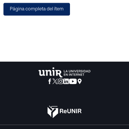
basada en redes neuronales convolucionales (CNN) que
Página completa del ítem
permitió el análisis automático de las
imágenes de mamografías.
El proceso de diseño de la solución incluyó la preparación
del entorno de desarrollo, la
descarga y procesamiento de imágenes DICOM, así
como la implementación y optimización
de un modelo CNN. Exploramos diversas estrategias de
mejora, como la configuración de
Tensorflow para utilizar la GPU del ordenador, la expansión
de la arquitectura CNN y la
aplicación de técnicas de transfer learning con modelos
pre-entrenados.
Los resultados obtenidos reflejaron un desafío importante
en cuanto al sobreajuste de los
modelos, a pesar de nuestros esfuerzos por mejorar el
rendimiento mediante la optimización
de hiperparámetros y el uso de técnicas de regularización.