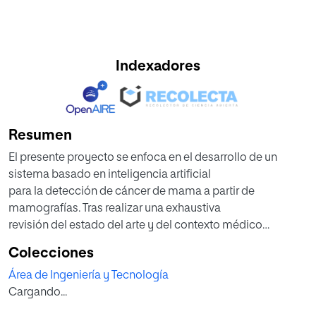
Indexadores
Resumen
El presente proyecto se enfoca en el desarrollo de un
sistema basado en inteligencia artificial
para la detección de cáncer de mama a partir de
mamografías. Tras realizar una exhaustiva
revisión del estado del arte y del contexto médico
relacionado con esta problemática,
Colecciones
establecimos los objetivos y la metodología de trabajo
Área de Ingeniería y Tecnología
necesarios para abordar el problema
Cargando...
de manera eficaz. Utilizando herramientas y tecnologías
avanzadas, diseñamos una solución