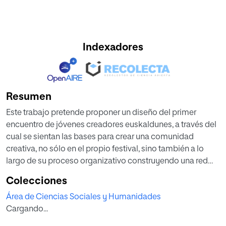
Indexadores
Resumen
Este trabajo pretende proponer un diseño del primer
encuentro de jóvenes creadores euskaldunes, a través del
cual se sientan las bases para crear una comunidad
creativa, no sólo en el propio festival, sino también a lo
largo de su proceso organizativo construyendo una red
dinámica entre las provincias de Euskal Herria (Araba,
Colecciones
Bizkaia, Gipuzkoa, Lapurdi, Nafarroa, Nafarroa Behera y
Área de Ciencias Sociales y Humanidades
Zuberoa) y la diáspora euskaldun. Este encuentro
Cargando...
pretende dar paso al diálogo artístico entre las nuevas
generaciones y a la libre expresión a través del euskera