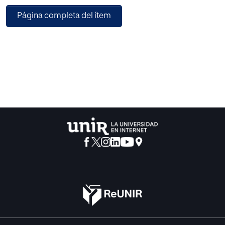
desde la perspectiva de la creación cultural colectiva. Así,
Página completa del ítem
el diseño del festival no es el único objetivo, sino el punto
de partida estratégico de un tejido de relación
permanente. Este TFM analiza las características,
estructuras y dinámicas que pueden contribuir a garantizar
la eficacia y sostenibilidad de este encuentro desde una
perspectiva participativa y comunitaria. Como resultado
final, se presenta una propuesta estructural del festival que
servirá para fomentar el trabajo en red a largo plazo y
reforzar las relaciones artísticas y personales entre los
jóvenes creadores.