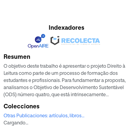
Indexadores
Resumen
O objetivo deste trabalho é apresentar o projeto Direito à
Leitura como parte de um processo de formação dos
estudantes e profissionais. Para fundamentar a proposta,
analisamos o Objetivo de Desenvolvimento Sustentável
(ODS) número quatro, que está intrinsecamente
relacionado à educação, e que pretende garantir uma
Colecciones
educação inclusiva, equitativa e de qualidade. Logo, o
Otras Publicaciones: artículos, libros...
conceito de leitura se fundamenta como um recurso do
Cargando...
qual não podemos prescindir para alcançar este objetivo.
A hipótese de partida se fundamenta no direito à leitura