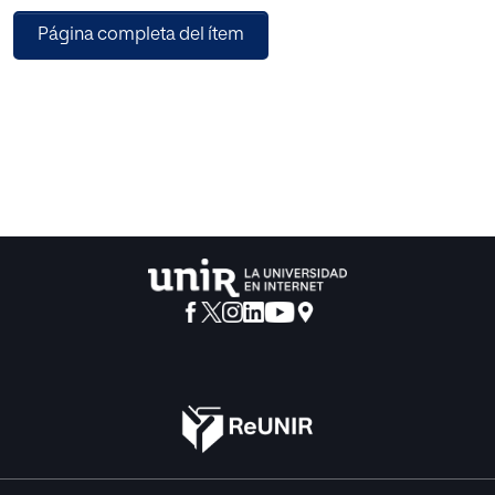
como parte integral do desenvolvimento individual, social
Página completa del ítem
e cultural. Com este propósito, se pretende estudar sobre
o direito à leitura, a relação entre a leitura e o ensino, um
breve panorama acerca da leitura no Brasil e as relações
intrínsecas entre a leitura e o desenvolvimento sustentável
para uma sociedade mais crítica. Para concluir,
destacamos nosso compromisso com o
desenvolvimento deste projeto de pesquisa e os motivos
que nos levam a investigar como a leitura é incentivada e
praticada nas escolas.