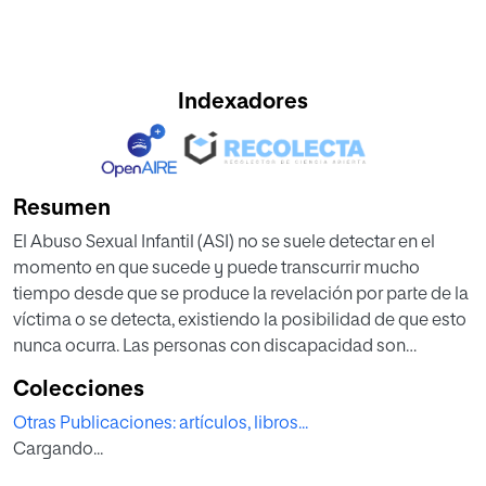
Indexadores
Resumen
El Abuso Sexual Infantil (ASI) no se suele detectar en el
momento en que sucede y puede transcurrir mucho
tiempo desde que se produce la revelación por parte de la
víctima o se detecta, existiendo la posibilidad de que esto
nunca ocurra. Las personas con discapacidad son
especialmente vulnerables a sufrirlo. En el ámbito
Colecciones
educativo, el personal docente desarrolla un grado de
Otras Publicaciones: artículos, libros...
interacción con el alumnado que facilita su observación
Cargando...
en un entorno natural durante largos periodos de tiempo.
Esto permite considerarlo como un agente clave en la