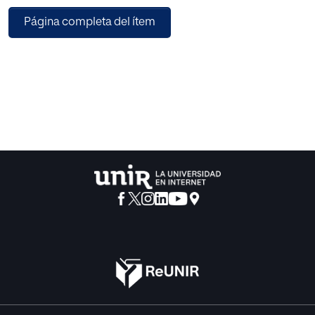
de Desarrollo Sostenible. Se expone la justificación y
Página completa del ítem
planteamiento del problema, posteriormente unas bases
teóricas en las que se detalla el origen del DUA, sus
fundamentos neurocientíficos, sus principios y la
aportación de los recursos digitales para su aplicación, así
como, se realiza una reflexión del marco conceptual-
teórico de los ODS, que suponen la visión de futuro que
queremos, son retos y desafíos, que garantizan una vida
sostenible, próspera y en paz, y en este proyecto se
empodera al alumnado tomando decisiones y realizando
acciones que nos llevan a alcanzar las aspiraciones
propuestas y además se analizan las bases filosóficas-
pedagógicas que subyacen al Aprendizaje Servicio.
Después, se plantea el desarrollo de diferentes situaciones
de aprendizaje, donde Gailandia, es una ciudad
comprometida en la transformación, sus habitantes
alcanzarán sus objetivos, influyendo y movilizando a
otros, a través del desarrollo de sus habilidades, valores y