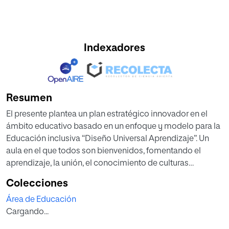
Indexadores
Resumen
El presente plantea un plan estratégico innovador en el
ámbito educativo basado en un enfoque y modelo para la
Educación inclusiva “Diseño Universal Aprendizaje”. Un
aula en el que todos son bienvenidos, fomentando el
aprendizaje, la unión, el conocimiento de culturas
diferentes y únicas, sembrando valores, que, sin duda,
Colecciones
repercutirán en nuestra sociedad haciéndola más
Área de Educación
consciente, tolerante, colaborativa, comprometida y
Cargando...
empática, a través de metodologías activas, inclusivas e
innovadoras como el Aprendizaje Servicio y los Objetivos