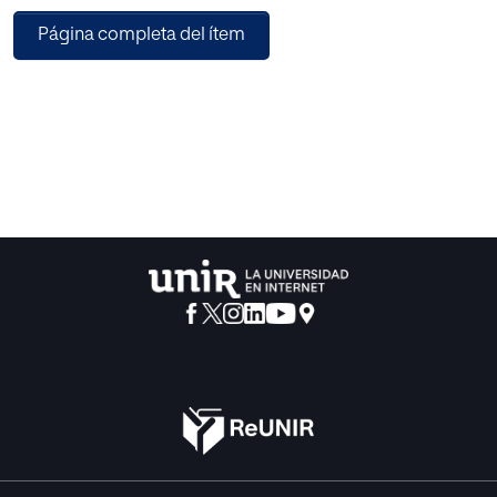
desarrollar un trabajo en papel para cubrir un requisito del
Página completa del ítem
máster, se ha tratado de lanzar una oferta que, en caso de
interés, pueda ser presentada como punto de partida para
trabajar en un centro escolar.
El segundo punto que se ha tenido en mente en la
realización de este trabajo ha sido el tratar de ofrecer algo
innovador para la gestión de un centro y su quehacer
diario. Como se refleja en el respaldo teórico y en los
trabajos ya realizados, muchos de los aspectos que se
plantean aquí no son novedades, son prácticas que ya
llevan tiempo desarrollándose. Lo que proponemos, y
creemos que aquí está la novedad, es presentar la ayuda
entre iguales, no sólo como algo puntual que se emplea
para resolver una carencia o dar respuesta a una situación,
sino que se considere como una seña de identidad que
refleja el compromiso de la institución y de quienes la
componen.