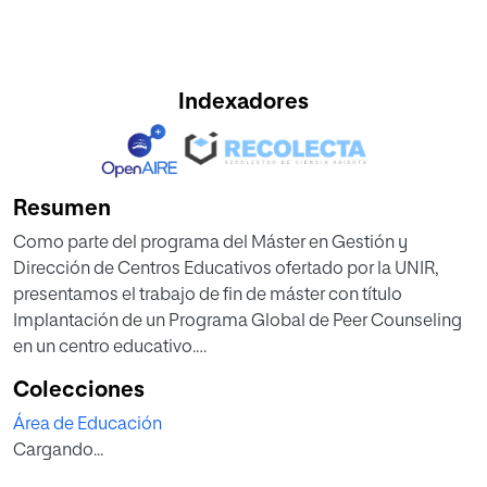
Indexadores
Resumen
Como parte del programa del Máster en Gestión y
Dirección de Centros Educativos ofertado por la UNIR,
presentamos el trabajo de fin de máster con título
Implantación de un Programa Global de Peer Counseling
en un centro educativo.
Este trabajo ha tenido, en todo momento, dos puntos
Colecciones
importantes marcados como referentes para su
Área de Educación
desarrollo; por una parte, se ha tratado de presentar un
Cargando...
documento que pudiera, de forma efectiva, ser aplicable y
de utilidad en un centro educativo. Es decir, más allá de