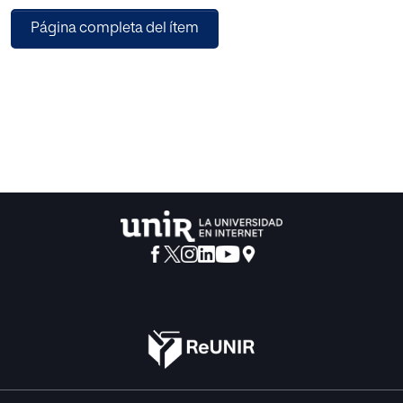
alumnos con TEA, la utilización del iPad como herramienta
Página completa del ítem
educativa y algunas de las diferentes aplicaciones
existentes sobre este tema. Seguidamente se presenta la
propuesta pedagógica explicando en qué consiste, las
fases a seguir para su creación y realizando el diseño de la
misma. Para finalizar, se exponen las diferentes
conclusiones que se han extraído de los objetivos que se
pretendían alcanzar con este trabajo, las limitaciones que
se han encontrado en su realización y la perspectiva de
futuro del mismo.