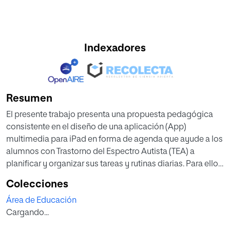
Indexadores
Resumen
El presente trabajo presenta una propuesta pedagógica
consistente en el diseño de una aplicación (App)
multimedia para iPad en forma de agenda que ayude a los
alumnos con Trastorno del Espectro Autista (TEA) a
planificar y organizar sus tareas y rutinas diarias. Para ello,
primero se presenta un resumen sobre qué son los TEA,
Colecciones
sus características y diferentes recursos para incluir este
Área de Educación
tipo de alumnado en las aulas de Educación Infantil. A
Cargando...
continuación se explican las ventajas del uso de las
Tecnologías de la Información y Comunicación (TIC) en