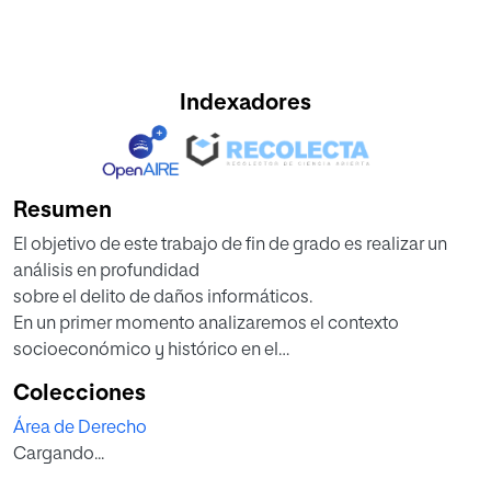
Indexadores
Resumen
El objetivo de este trabajo de fin de grado es realizar un
análisis en profundidad
sobre el delito de daños informáticos.
En un primer momento analizaremos el contexto
socioeconómico y histórico en el
cual la intervención del legislador penal para la regulación
Colecciones
de esta nueva tipología de
Área de Derecho
daños se hizo necesaria. Del mismo modo analizaremos
Cargando...
la normativa vigente á nivel
internacional y en España y desde lo general de los delitos