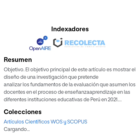
Indexadores
Resumen
Objetivo. El objetivo principal de este artículo es mostrar el
diseño de una investigación que pretende
analizar los fundamentos de la evaluación que asumen los
docentes en el proceso de enseñanzaaprendizaje en las
diferentes instituciones educativas de Perú en 2021.
Diseño/Metodología/Enfoque. El
Colecciones
tipo de investigación será participante, no participante y
Artículos Científicos WOS y SCOPUS
de investigación acción, asumidas como investigación
Cargando...
básica o aplicada. De acuerdo a la selección del diseño de
investigación, se plantean: