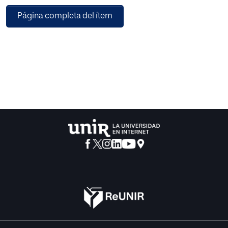
observación, descripción y explicación. Los diseños de la
Página completa del ítem
investigación fueron etnográfica, teoría
fundamentada, fenomenológica, estudio de casos y la
investigación acción participativa.
Resultados/Discusión. A través de la técnica focus group,
se aplicó un cuestionario de respuestas
abiertas, que recogió las percepciones de los docentes de
educación básica regular. Desde la perspectiva
conceptual, la evaluación es entendida como una de las
etapas del proceso educacional cuya finalidad es
el control sistemático, desde la procedimental la
evaluación fue entendida como la emisión de un juicio
valor basado en la comparación de estándares, a nivel
actitudinal la evaluación es aplicada como un
proceso formativo. Conclusiones. Se analizan los
fundamentos de la evaluación que asumen los docentes
en el proceso de enseñanza-aprendizaje en las diferentes
instituciones educativas del Perú – 2021, a través