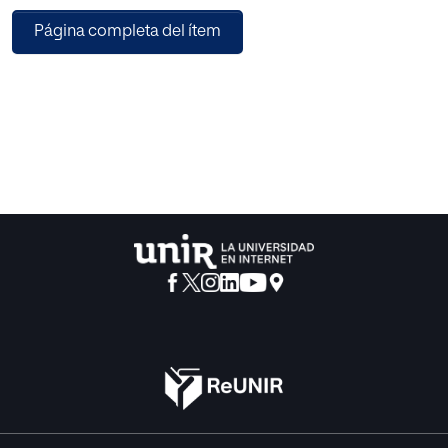
amplísima documentación custodiada en el fondo
Página completa del ítem
diocesano de los Archivos Eclesiásticos de Mérida
Badajoz (cronologías, topografía, entidades, contenidos,
etc.) y estudian las causas de las múltiples
secularizaciones. Su estudio dará a conocer datos
relevantes sobre el proceso secularizador que afectó sin
igual a las clausuras de la Baja Extremadura.