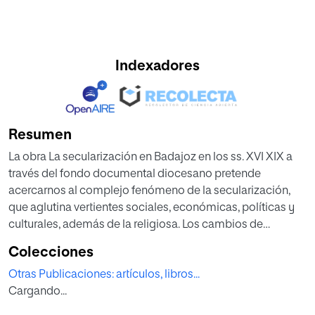
Indexadores
Resumen
La obra La secularización en Badajoz en los ss. XVI XIX a
través del fondo documental diocesano pretende
acercarnos al complejo fenómeno de la secularización,
que aglutina vertientes sociales, económicas, políticas y
culturales, además de la religiosa. Los cambios de
sensibilización cultural, las políticas emanadas por los
Colecciones
gobiernos o las características ideológicas novedosas
Otras Publicaciones: artículos, libros...
hicieron que muchos de religiosos solicitaran su
Cargando...
secularización, temporal o perpetua, abandonando las
clausuras. En este trabajo, los autores analizan la