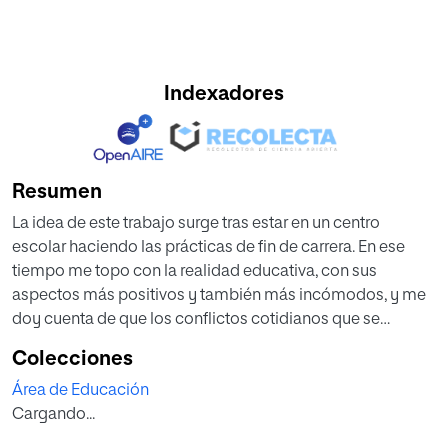
Indexadores
Resumen
La idea de este trabajo surge tras estar en un centro
escolar haciendo las prácticas de fin de carrera. En ese
tiempo me topo con la realidad educativa, con sus
aspectos más positivos y también más incómodos, y me
doy cuenta de que los conflictos cotidianos que se
suceden en el recinto escolar a todos los niveles, pueden
Colecciones
ser una oportunidad para la mejora de la convivencia y
Área de Educación
también para la mejora personal.
Cargando...
Las conclusiones a las que se llegan en el trabajo
confirman la importancia del tema investigado, ya que