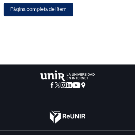
éste se identifica con la educación para la paz. Educación
Página completa del ítem
indispensable para afrontar los retos de la sociedad
actual, puesto que con ella se fomenta una formación
integral de la persona en el marco de una cultura de paz. La
metodología de esta investigación consistirá primero en
valorar el estado de la cuestión sobre la resolución de
conflictos para luego poder plantear el objetivo prioritario
del trabajo: una intervención propia en un colegio.