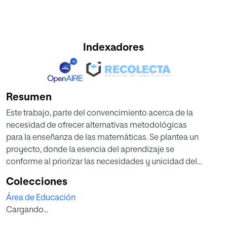
Indexadores
Resumen
Este trabajo, parte del convencimiento acerca de la
necesidad de ofrecer alternativas metodológicas
para la enseñanza de las matemáticas. Se plantea un
proyecto, donde la esencia del aprendizaje se
conforme al priorizar las necesidades y unicidad del
alumno y no, las expectativas del maestro.
Colecciones
A partir de la creación de un laboratorio matemático, de
Área de Educación
carácter manipulativo, se pretende
Cargando...
conseguir que el aprendizaje, esté más unido a la sorpresa
y emoción, que a la antigua memorización