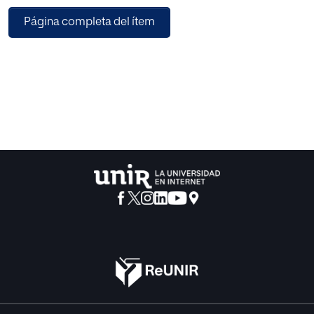
y mera cognición. Partiendo de un contexto de escuela
Página completa del ítem
viva y activa, se diseña un espacio
diferenciado, donde poder atender la diversidad,
potenciar un aprendizaje comprensivo y donde
fomentar la motivación e interés por el aprendizaje
matemático.
Con ello, se persigue el ofrecer a escuelas y docentes, la
posibilidad de diseñar un lugar para los niños,
donde puedan vivir las matemáticas, permitiéndoles
aprender tocando, experimentado y
descubriendo por ellos mismos sus secretos.