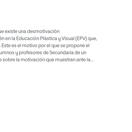
ue existe una desmotivación
n en la Educación Plástica y Visual (EPV) que,
. Este es el motivo por el que se propone el
 alumnos y profesores de Secundaria de un
e sobre la motivación que muestran ante la
ción, motivación y formación del profesorado,
S.O., así como sobre el marco legal que
, entre otros, serán fundamentales para el
ación.
avés de cuestionarios facilitados a alumnos y
 la intención de determinar:
s propios alumnos o, en realidad, proviene de
es);
así, averiguar qué factores son los que importan