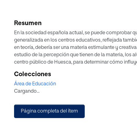
Resumen
En la sociedad española actual, se puede comprobar q
generalizada en los centros educativos, reflejada tambié
en teoría, debería ser una materia estimulante y creativa
estudio de la percepción que tienen de la materia, los
centro público de Huesca, para determinar cómo influy
asignatura.
Colecciones
Se reflexionará sobre conceptos clave, como la percep
Área de Educación
en relación con las materias artísticas impartidas en E.
Cargando...
condiciona el diseño curricular de la EPV. Estos factores
análisis de los resultados obtenidos durante la investig
En la segunda parte del trabajo, se recogerán datos a tr
Página completa del ítem
profesores del centro. Posteriormente, se analizarán con
1. Si la percepción negativa de la asignatura nace de lo
los adultos que interactúan con ellos (padres y profesor
2. Si los alumnos disfrutan con la asignatura y si no es 