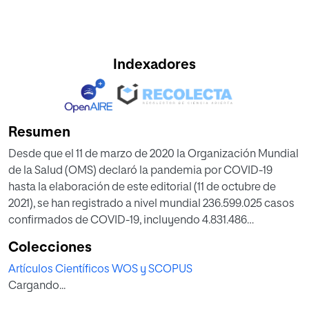
Indexadores
Resumen
Desde que el 11 de marzo de 2020 la Organización Mundial
de la Salud (OMS) declaró la pandemia por COVID-19
hasta la elaboración de este editorial (11 de octubre de
2021), se han registrado a nivel mundial 236.599.025 casos
confirmados de COVID-19, incluyendo 4.831.486
fallecimientos1.En España se han producido 4.973.619
Colecciones
casos confirmados, con 86.778 fallecidos y una letalidad
Artículos Científicos WOS y SCOPUS
global de la pandemia del 1,7%2.
Cargando...
Toda la sociedad se ha visto tremendamente impactada