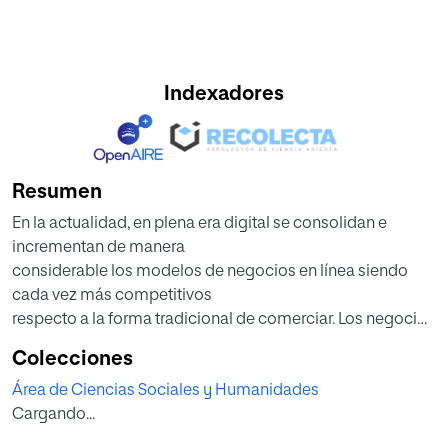
Indexadores
Resumen
En la actualidad, en plena era digital se consolidan e
incrementan de manera
considerable los modelos de negocios en línea siendo
cada vez más competitivos
respecto a la forma tradicional de comerciar. Los negocios
digitales día a día ven crecer
Colecciones
su número de clientes en gran medida, esto es debido a la
Área de Ciencias Sociales y Humanidades
facilidad que significa
Cargando...
comprar a través de esta vía.
En el presente trabajo de fin de máster se propone realizar