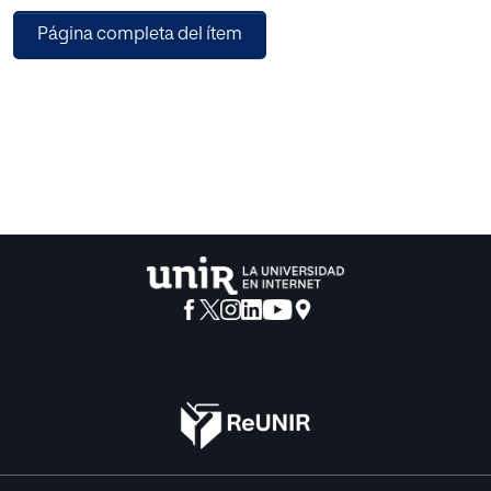
un nuevo modelo de
Página completa del ítem
negocio en línea, en el que se involucre por un lado a un
sector cultural poco
visibilizado, en este caso el arte urbano, y por otro lado se
busca involucrar a las
industrias creativas y así formar parte del desarrollo
productivo del Ecuador.
Se utiliza cada uno de los apartados del Business Model
Canvas de Osterwalder con la
finalidad de crear una plataforma digital para la
comercialización de productos y
servicios de artistas urbanos ecuatorianos basados en la
cultura del grafiti creando un
modelo de e-commerce innovador, estable y lucrativo,
para los artistas y la empresa,
apoyando así a la profesionalización del arte urbano en un
contexto empresarial y
organizado, además de promocionar el valor e