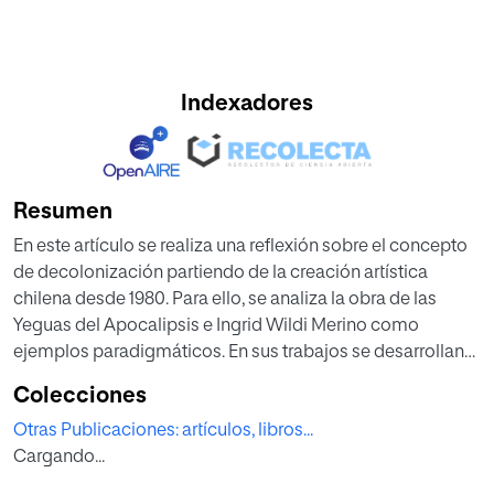
Indexadores
Resumen
En este artículo se realiza una reflexión sobre el concepto
de decolonización partiendo de la creación artística
chilena desde 1980. Para ello, se analiza la obra de las
Yeguas del Apocalipsis e Ingrid Wildi Merino como
ejemplos paradigmáticos. En sus trabajos se desarrollan
aspectos relacionados con la lucha de los derechos del
Colecciones
colectivo LGTBIQ, las relaciones de poder entre culturas o
Otras Publicaciones: artículos, libros...
la situación de los pueblos indígenas de América latina,
Cargando...
entre otros. Se plantea la importancia que estos
planteamientos artísticos tiene en la reivindicación de una