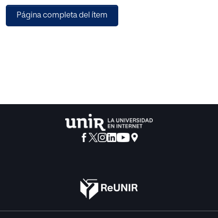
(1590) y Quito (1592). En las referidas disposicíones de los
Página completa del ítem
Concilios americanos no se llega a especificar sobre la
condición de los alumnos, a pesar de que no faltaron
algunos intentos discriminatorios 70.
Es de advertir que los seminarios, igual que los colegios,
tenían en los tiempos pasados un carácter minoritario y
selectivo y que no era preciso pasar por aquéllos para
recibir las órdenes sagradas. El corto número de alumnos
internos seleccionados recibía formación gratuita, y a
ellos se hacía imposición solero, ne de la beca, de donde
procede el significado actual de la palabra becario. En los
colegios, y con mucha frecuencia también en los
seminarios, se admitían, además de los colegiales, otros
alumnos bien como pensionistas o bien como externos
con los que generalmente las cláusulas selectivas no
solían ser tan rigurosas. Por disposición de los Concilios
provinciales la nómina de los doctrineros, incluso