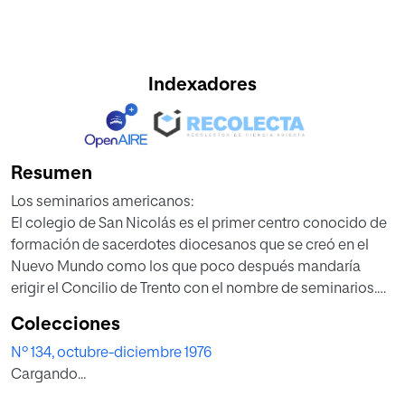
Indexadores
Resumen
Los seminarios americanos:
El colegio de San Nicolás es el primer centro conocido de
formación de sacerdotes diocesanos que se creó en el
Nuevo Mundo como los que poco después mandaría
erigir el Concilio de Trento con el nombre de seminarios.
Recogiendo el decreto tridentino, el segundo Concilio
Colecciones
provincial de Lima (1567) y el tercero de Méjico (1585)
Nº 134, octubre-diciembre 1976
dispusieron que los obispos debían crear seminarios en
Cargando...
sus respectivas diócesis. Así surgieron los seminarios de
Santa Fe de Bogotá ( 1582), Santiago de Chile (1584), Lima