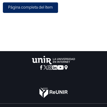
elementos del teatro con los niños.
Página completa del ítem
Para poder conseguir el desarrollo de todos estos factores
he planteado una serie de
actividades, todas ellas relacionadas con la
dramatización. El juego formará siempre
parte de cada una de las actividades que se realicen en el
aula. Este siempre es un
recurso excelente para trabajar con nuestros alumnos
cualquier tipo de contenido ya
que a través de él los niños pueden aprender de una
manera más natural y vivencial.
La realización de la pequeña obra de teatro será el punto
final de todo un proceso.
Mediante el juego dramático, el mimo o la realización de
máscaras se promoverá la
comunicación, el desarrollo motor, la imaginación, la
adquisición de vocabulario y el
trabajo en equipo. Todo ello con la intención de encauzar a