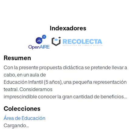
Indexadores
Resumen
Con la presente propuesta didáctica se pretende llevar a
cabo, en un aula de
Educación Infantil (5 años), una pequeña representación
teatral. Consideramos
imprescindible conocer la gran cantidad de beneficios
que puede aportar la
Colecciones
dramatización en los más pequeños. Aspectos como la
Área de Educación
expresión verbal y no verbal,
Cargando...
la motricidad, la cooperación, la creatividad se ven
potenciados al trabajar diferentes