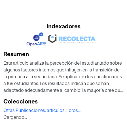
Indexadores
Resumen
Este artículo analiza la percepción del estudiantado sobre
algunos factores internos que influyen en la transición de
la primaria a la secundaria. Se aplicaron dos cuestionarios
a 168 estudiantes. Los resultados indican que se han
adaptado adecuadamente al cambio; la mayoría cree que
sería conveniente conocer previamente al profesorado y
Colecciones
tutorado de la siguiente etapa; que hará amistades sin
Otras Publicaciones: artículos, libros...
problemas; que tendrá
Cargando...
menor apoyo familiar para sus actividades escolares en la
secundaria; y la alegría es el sentimiento que mejor