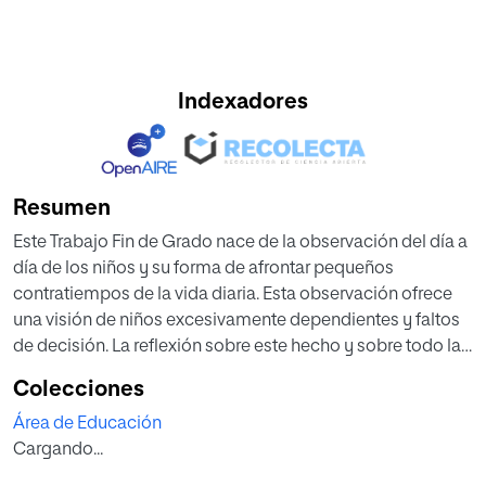
Indexadores
Resumen
Este Trabajo Fin de Grado nace de la observación del día a
día de los niños y su forma de afrontar pequeños
contratiempos de la vida diaria. Esta observación ofrece
una visión de niños excesivamente dependientes y faltos
de decisión. La reflexión sobre este hecho y sobre todo las
aportaciones de los diferentes autores consultados para la
Colecciones
elaboración del trabajo parecen concluir que la causa de
Área de Educación
todo es la falta de madurez derivada de la excesiva
Cargando...
protección ofrecida a los niños.
Por ello se ha tratado de diseñar una propuesta de