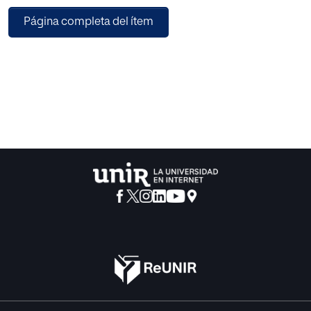
intervención abierta, activa, significativa y constructiva. Se
Página completa del ítem
trata de una propuesta basada en aprendizajes derivados
del trabajo cooperativo y la resolución de conflictos por
medio de una actividad deportiva en alumnos de primaria
y su aplicación a la vida personal presente y futura de cada
uno de ellos. El objetivo es dotarles de diversas
herramientas en términos de habilidades sociales y
dominio emocional y cuyo resultado sea capacitarles
para diseñar y construir su propio futuro personal y
profesional desde la madurez.