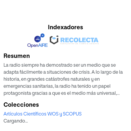
Indexadores
Resumen
La radio siempre ha demostrado ser un medio que se
adapta fácilmente a situaciones de crisis. A lo largo de la
historia, en grandes catástrofes naturales y en
emergencias sanitarias, la radio ha tenido un papel
protagonista gracias a que es el medio más universal,
sencillo y accesible. También en la pandemia del
Colecciones
coronavirus, la radio ha mostrado ser un medio de
Artículos Científicos WOS y SCOPUS
referencia. Por eso, este artículo tiene como objetivo
Cargando...
mostrar la influencia de la radio en situaciones de crisis y
describir las principales iniciativas que el medio está