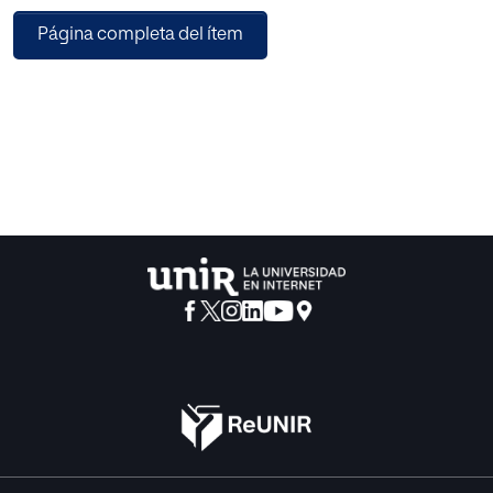
Bachillerato del Colegio Internacional Sek-Catalunya en el
Página completa del ítem
concurso de simulación empresarial “Desafío Junior
Empresarial” de ESIC (Business & Marketing School), para
valorar su utilidad como medio didáctico seleccionado
eficazmente en la asignatura de Economía de la Empresa
1, a través del análisis de cuatro aspectos básicos: la
motivación que genera, el desarrollo de las habilidades de
trabajo en equipo que potencia, las mejoras en el proceso
de aprendizaje de los contenidos teóricos a través de la
práctica de los juegos de simulación empresarial y la
adecuación a las características específicas de los
alumnos.