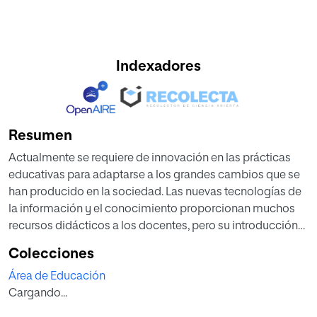
Indexadores
Resumen
Actualmente se requiere de innovación en las prácticas
educativas para adaptarse a los grandes cambios que se
han producido en la sociedad. Las nuevas tecnologías de
la información y el conocimiento proporcionan muchos
recursos didácticos a los docentes, pero su introducción
en el aula debe realizarse a través de una selección eficaz
Colecciones
que proporcione una mejora en el proceso de enseñanza-
Área de Educación
aprendizaje del alumnado.
Cargando...
Esta investigación presenta los resultados del trabajo de
campo realizado en la participación del alumnado de 1º de