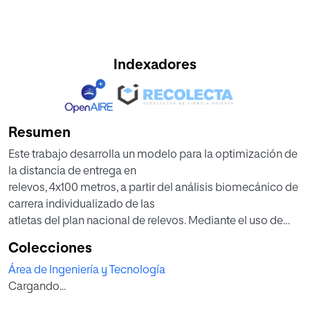
Indexadores
Resumen
Este trabajo desarrolla un modelo para la optimización de
la distancia de entrega en
relevos, 4x100 metros, a partir del análisis biomecánico de
carrera individualizado de las
atletas del plan nacional de relevos. Mediante el uso de
instrumentación de alta precisión
Colecciones
(foto células, videografía y Kinovea), se estudian los
Área de Ingeniería y Tecnología
perfiles de aceleración y resistencia a
Cargando...
la velocidad a través de test de 120 metros en recta y en
curva. Estos datos, se modelan