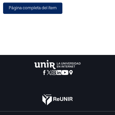
matemáticamente empleando funciones exponenciales y
Página completa del ítem
aproximacion lineal en fase de
caída, obteniendo la distancia óptima de handicap que
garantice un cambio seguro y
eficiente. El análisis se implementa en python, que
automatiza los cálculos y facilita su
aplicación práctica. Los resultados son coherentes con
distancias reales de entrenamiento y
permiten identificar combinaciones eficientes. El modelo
es adaptable a diferentes pruebas
y contextos, incluyendo el relevo mixto, y que podría
sustituir el método tradicional de
prueba y error.