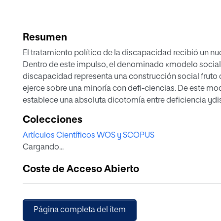
Resumen
El tratamiento político de la discapacidad recibió un n
Dentro de este impulso, el denominado «modelo social 
discapacidad representa una construcción social fruto d
ejerce sobre una minoría con defi-ciencias. De este mo
establece una absoluta dicotomía entre deficiencia ydiscapacidad, que relega nuestra condición
corporal alas sombras del discurso. Pronto, en el seno de la comunidad de los «disability stu-dies»
Colecciones
surgieron voces críticas que alertaban de que el mode
Artículos Científicos WOS y SCOPUS
desencarnada. En un contexto diferente al de los «disabi
Cargando...
una propuesta sugerente, al llevar asus últimas con-se
ser humano. Merece la pena explo-rar esta línea de inve
Coste de Acceso Abierto
verdaderamente encarnada de la discapacidad.
Página completa del ítem