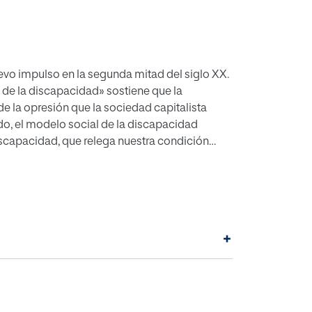
uevo impulso en la segunda mitad del siglo XX.
de la discapacidad» sostiene que la
e la opresión que la sociedad capitalista
do, el modelo social de la discapacidad
lo social conduce auna discapacidad
lity studies», Alasdair Macintyre ha realizado
cuencias las dimensiones animal ysocial del
stigación para llegar auna visión
+