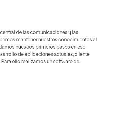
central de las comunicaciones y las
 debemos mantener nuestros conocimientos al
er, damos nuestros primeros pasos en ese
arrollo de aplicaciones actuales, cliente
s. Para ello realizamos un software de
os permita encontrar aquellos productos más
as.
 de la metodología Métrica v3 con prácticas
seño de interfaz de usuario. Este desarrollo
 y tecnologías necesarias y nos ha dado la
s.