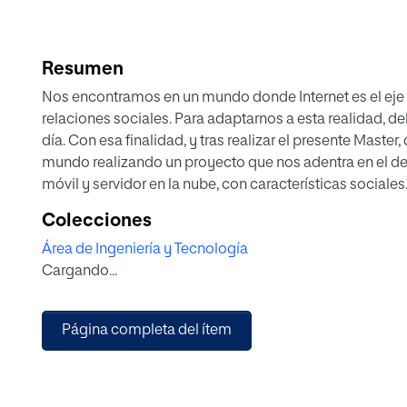
Resumen
Nos encontramos en un mundo donde Internet es el eje 
relaciones sociales. Para adaptarnos a esta realidad,
día. Con esa finalidad, y tras realizar el presente Mast
mundo realizando un proyecto que nos adentra en el des
móvil y servidor en la nube, con características sociale
búsqueda in-situ de artículos geo-posicionados que n
Colecciones
baratos, contando con la colaboración de otras person
Área de Ingeniería y Tecnología
Para su elaboración, contamos de una versión reducida
Cargando...
de seguridad y consideraciones de usabilidad para el di
nos ha permitido conocer de primera mano las técnicas
posibilidad de enfrentarnos a nuevos y desafiantes reto
Página completa del ítem