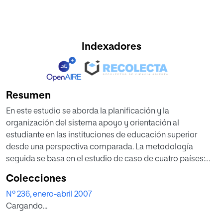
Indexadores
Resumen
En este estudio se aborda la planificación y la
organización del sistema apoyo y orientación al
estudiante en las instituciones de educación superior
desde una perspectiva comparada. La metodología
seguida se basa en el estudio de caso de cuatro países:
Estados Unidos y Reino Unido, de tradición anglosajona
Colecciones
tradicionalmente más preocupada por la ayuda al
Nº 236, enero-abril 2007
estudiante, y Francia y España, de tradición napoleónica.
Cargando...
El objetivo general de esta investigación es realizar un