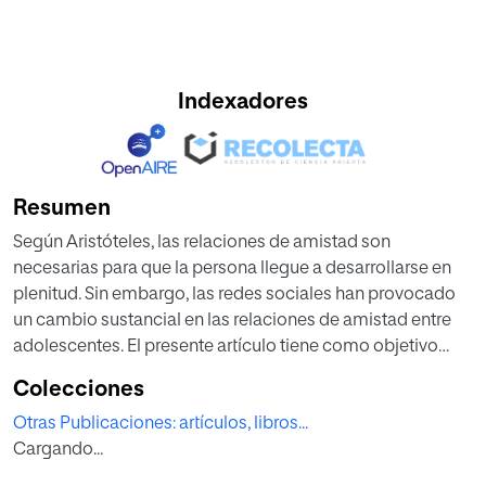
Indexadores
Resumen
Según Aristóteles, las relaciones de amistad son
necesarias para que la persona llegue a desarrollarse en
plenitud. Sin embargo, las redes sociales han provocado
un cambio sustancial en las relaciones de amistad entre
adolescentes. El presente artículo tiene como objetivo
reflexionar sobre el desarrollo de la amistad en
Colecciones
adolescentes en redes sociales, teniendo en cuenta las
Otras Publicaciones: artículos, libros...
propuestas realizadas por el Estagirita y la situación
Cargando...
derivada de la COVID-19. Así, se presentan los principales
conceptos vinculados con la amistad desde la