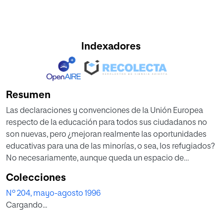
Indexadores
Resumen
Las declaraciones y convenciones de la Unión Europea
respecto de la educación para todos sus ciudadanos no
son nuevas, pero ¿mejoran realmente las oportunidades
educativas para una de las minorías, o sea, los refugiados?
No necesariamente, aunque queda un espacio de
maniobra para que las organizaciones sociales,
Colecciones
principalmente las organizaciones no gubernamentales,
Nº 204, mayo-agosto 1996
realicen acciones en favor de la educación de los
Cargando...
refugiados. Se examinan esas declaraciones en primer
lugar. Después se analiza la situación de los refugiados y