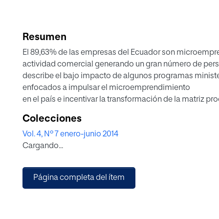
Resumen
El 89,63% de las empresas del Ecuador son microempre
actividad comercial generando un gran número de person
describe el bajo impacto de algunos programas ministe
enfocados a impulsar el microemprendimiento
en el país e incentivar la transformación de la matriz pr
alejados de la actividad principal de las mismas. Final
Colecciones
investigación de las microempresas en la parroquia 
Vol. 4, Nº 7 enero-junio 2014
común reflejado en una falta de planificación, escaso e
Cargando...
su sostenibilidad y crecimiento, degenerando en bajos
incumplimiento de obligaciones tributarias.
Página completa del ítem