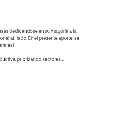
sas dedicándose en su mayoría a la
al afiliado. En el presente aporte, se
riales1
oductiva, priorizando sectores
mente, se ofrecen resultados de una
de Cotocollao observando un denominador
 inexistente financiamiento para impulsar
 ingresos, baja generación de empleo e