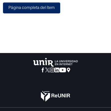
Seguidamente, se ha elaborado una propuesta de
Página completa del ítem
intervención sobre conciencia fonológica para niños en el
primer curso del segundo ciclo de Educación Infantil.
Dicha intervención pretende ser llevada a cabo mediante
una metodología por rincones en los que se realizarán
distintas actividades basadas en la ejercitación de las
capacidades articulatorias del sistema fonador, en el buen
control respiratorio, y en la coordinación de todo el
aparato buco-fonador.
Finalmente, se ha propuesto un método de evaluación que
permita saber si los objetivos planteados se han
alcanzado o no, una vez la propuesta sea implementada
en el aula, a la vez que posibilite determinar los aspectos
positivos y negativos de cada actividad y la efectividad de
la propia propuesta.