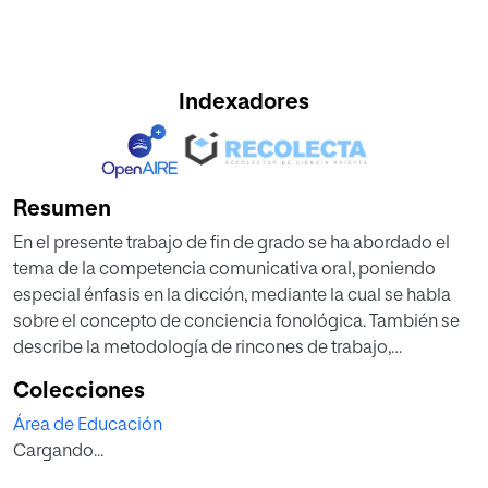
Indexadores
Resumen
En el presente trabajo de fin de grado se ha abordado el
tema de la competencia comunicativa oral, poniendo
especial énfasis en la dicción, mediante la cual se habla
sobre el concepto de conciencia fonológica. También se
describe la metodología de rincones de trabajo,
destacando su importancia, su organización y
Colecciones
componentes y el modo de llevarlos a cabo en el aula,
Área de Educación
teniendo en cuenta las necesidades y capacidades de los
Cargando...
niños, entre 3 y 4 años, respecto a su desarrollo del
lenguaje.