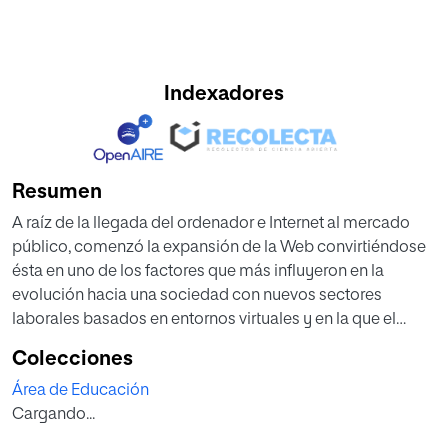
Indexadores
Resumen
A raíz de la llegada del ordenador e Internet al mercado
público, comenzó la expansión de la Web convirtiéndose
ésta en uno de los factores que más influyeron en la
evolución hacia una sociedad con nuevos sectores
laborales basados en entornos virtuales y en la que el
sistema educativo ha tenido que adaptarse. El objetivo
Colecciones
general de este trabajo fue obtener información acerca del
Área de Educación
proceso de adaptación de la metodología educativa a las
Cargando...
tecnologías del mundo digital y detectar los posibles
beneficios del uso de las Tecnologías de la Información y