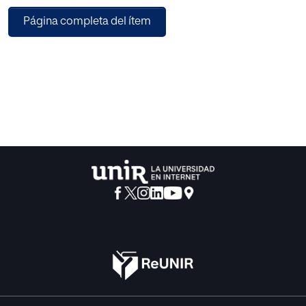
la Comunicación (TIC) en el proceso de enseñanza-
Página completa del ítem
aprendizaje. La metodología de investigación seguida fue
mixta, basada en búsqueda bibliográfica y un trabajo de
campo llevado a cabo en los centros educativos de
Sevilla.
Los resultados mostraron un alto índice de aceptación de
los recursos TIC por parte del profesorado, a la vez que una
alta predisposición a integrar a los alumnos en su manejo.
Asimismo el nivel de uso y aprovechamiento que realizan
los alumnos de estas tecnologías es frecuente tanto como
fuente de entretenimiento como herramienta para el
estudio. La opinión y actitud de profesores y alumnos
sobre la integración de estas tecnologías en el centro es
positiva en lo relativo a la disponibilidad de las mismas en
los centros y en su gestión. Finalmente el uso de TIC
durante las clases incrementa el nivel de atención y la
calificación promedio obtenida por los alumnos. En el
presente estudio se incluye una propuesta metodológica