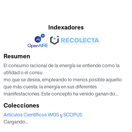
Indexadores
Resumen
El consumo racional de la energía se entiende como la
utilidad o el consu­
mo que se desea, empleando lo menos posible aquello
que más cuesta: la energía en sus diferentes
manifestaciones. Este concepto ha venido ganan­ do
espacio en los últimos años, motivado por
Colecciones
múltiples razones, ya sean medio ambientales o
Artículos Científicos WOS y SCOPUS
económicas (Hepbasli y Ozalp, 2002) y se puede decir
Cargando...
que a su definición se le puede agregar que, además de
utilizar la menor cantidad de energía, se